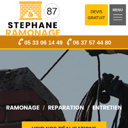
MENU
DEVIS
GRATUIT
05 33 06 14 49
06 37 57 44 80