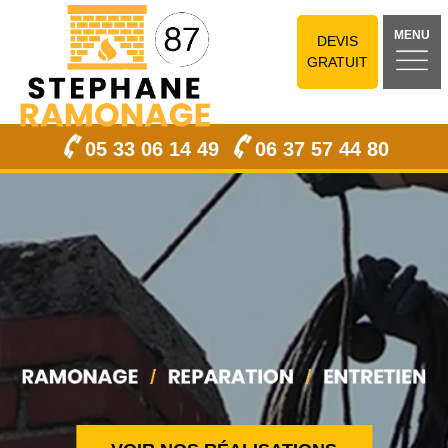
MENU
DEVIS
GRATUIT
05 33 06 14 49
06 37 57 44 80