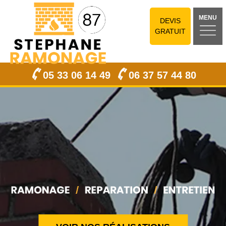
MENU
DEVIS
GRATUIT
05 33 06 14 49
06 37 57 44 80