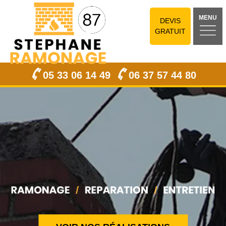
MENU
DEVIS
GRATUIT
05 33 06 14 49
06 37 57 44 80