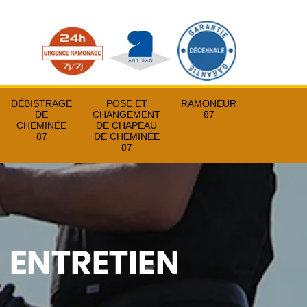
DÉBISTRAGE
POSE ET
RAMONEUR
DE
CHANGEMENT
87
CHEMINÉE
DE CHAPEAU
87
DE CHEMINÉE
87