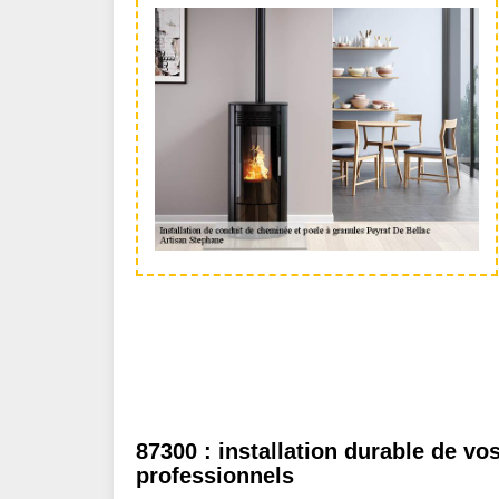
87300 : installation durable de v
professionnels