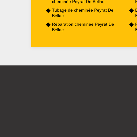
cheminée Peyrat De Bellac
B
Tubage de cheminée Peyrat De
Bellac
B
Réparation cheminée Peyrat De
Bellac
B