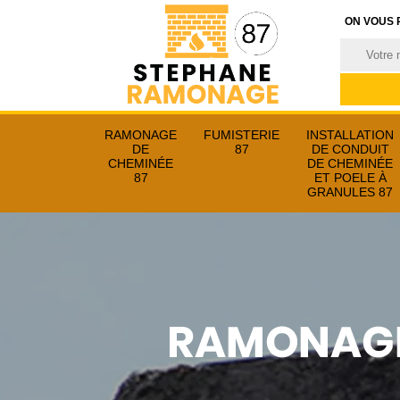
ON VOUS 
RAMONAGE
FUMISTERIE
INSTALLATION
DE
87
DE CONDUIT
CHEMINÉE
DE CHEMINÉE
87
ET POELE À
GRANULES 87