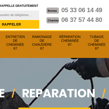
RAPPELLE GRATUITEMENT
05 33 06 14 49
Bureau
06 37 57 44 80
Chantier
ENTRETIEN
RAMONAGE
RÉPARATION
TUBAGE
DE
DE
CHEMINÉE
DE
CHEMINÉE
CHAUDIÈRE
87
CHEMINÉE
87
87
87