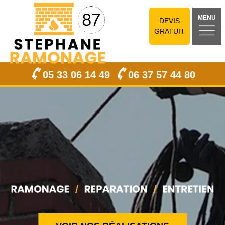
MENU
DEVIS
GRATUIT
05 33 06 14 49
06 37 57 44 80