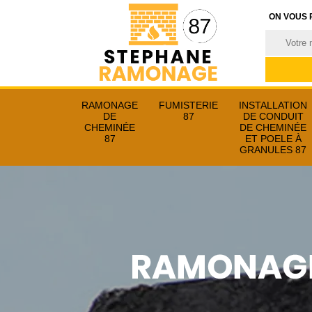
ON VOUS 
RAMONAGE
FUMISTERIE
INSTALLATION
DE
87
DE CONDUIT
CHEMINÉE
DE CHEMINÉE
87
ET POELE À
GRANULES 87