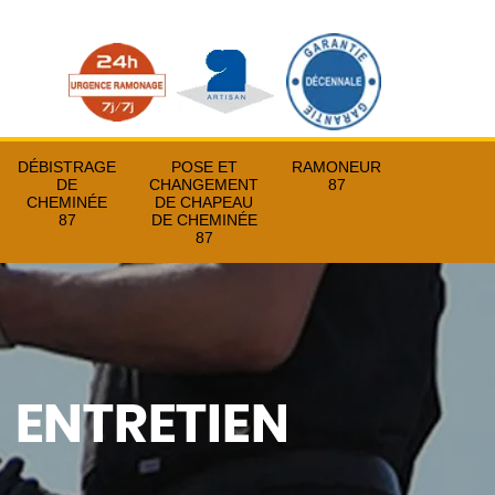
DÉBISTRAGE
POSE ET
RAMONEUR
DE
CHANGEMENT
87
CHEMINÉE
DE CHAPEAU
87
DE CHEMINÉE
87