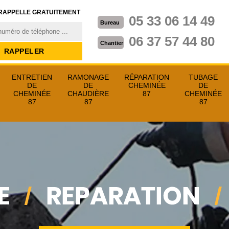
RAPPELLE GRATUITEMENT
05 33 06 14 49
Bureau
06 37 57 44 80
Chantier
ENTRETIEN
RAMONAGE
RÉPARATION
TUBAGE
DE
DE
CHEMINÉE
DE
CHEMINÉE
CHAUDIÈRE
87
CHEMINÉE
87
87
87