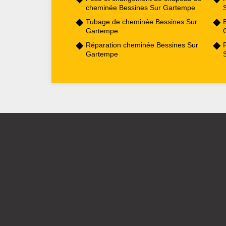
cheminée Bessines Sur Gartempe
Tubage de cheminée Bessines Sur
Gartempe
Réparation cheminée Bessines Sur
Gartempe