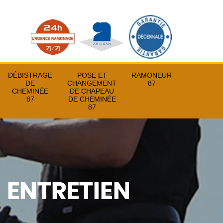
DÉBISTRAGE
POSE ET
RAMONEUR
DE
CHANGEMENT
87
CHEMINÉE
DE CHAPEAU
87
DE CHEMINÉE
87