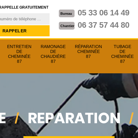
RAPPELLE GRATUITEMENT
05 33 06 14 49
Bureau
06 37 57 44 80
Chantier
ENTRETIEN
RAMONAGE
RÉPARATION
TUBAGE
DE
DE
CHEMINÉE
DE
CHEMINÉE
CHAUDIÈRE
87
CHEMINÉE
87
87
87