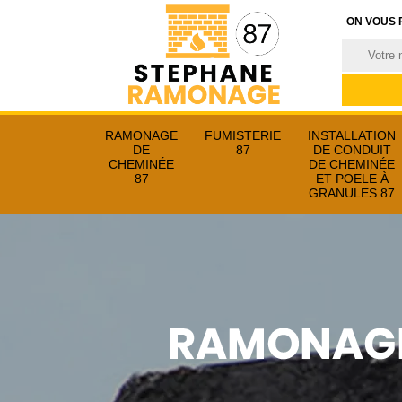
ON VOUS 
RAMONAGE
FUMISTERIE
INSTALLATION
DE
87
DE CONDUIT
CHEMINÉE
DE CHEMINÉE
87
ET POELE À
GRANULES 87