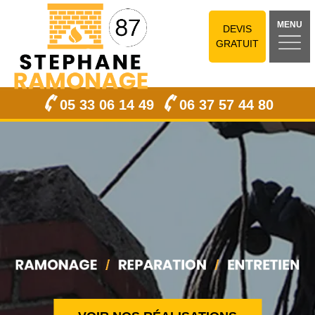
MENU
DEVIS
GRATUIT
05 33 06 14 49
06 37 57 44 80