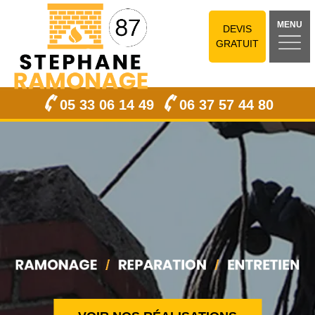
MENU
DEVIS
GRATUIT
05 33 06 14 49
06 37 57 44 80