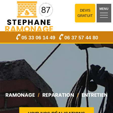
MENU
DEVIS
GRATUIT
05 33 06 14 49
06 37 57 44 80