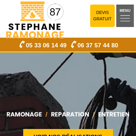
MENU
DEVIS
GRATUIT
05 33 06 14 49
06 37 57 44 80