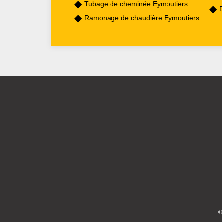
Tubage de cheminée Eymoutiers
Ramonage de chaudière Eymoutiers