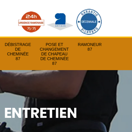
DÉBISTRAGE
POSE ET
RAMONEUR
DE
CHANGEMENT
87
CHEMINÉE
DE CHAPEAU
87
DE CHEMINÉE
87