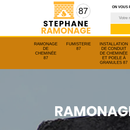
ON VOUS 
RAMONAGE
FUMISTERIE
INSTALLATION
DE
87
DE CONDUIT
CHEMINÉE
DE CHEMINÉE
87
ET POELE À
GRANULES 87