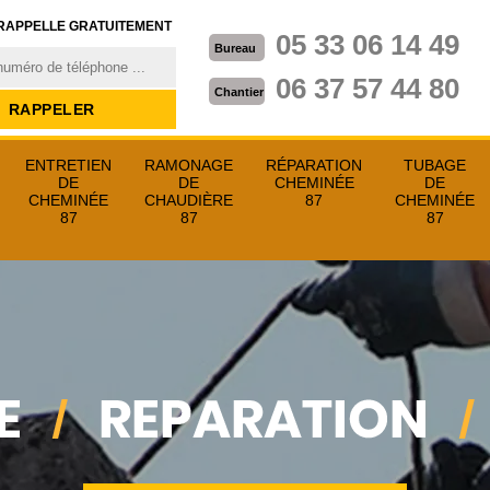
RAPPELLE GRATUITEMENT
05 33 06 14 49
Bureau
06 37 57 44 80
Chantier
ENTRETIEN
RAMONAGE
RÉPARATION
TUBAGE
DE
DE
CHEMINÉE
DE
CHEMINÉE
CHAUDIÈRE
87
CHEMINÉE
87
87
87