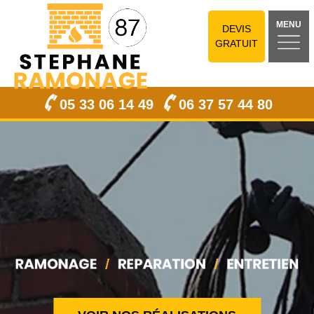
MENU
DEVIS
GRATUIT
05 33 06 14 49
06 37 57 44 80