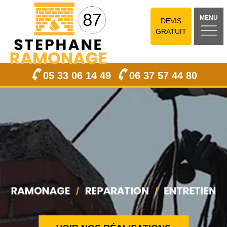
MENU
DEVIS
GRATUIT
05 33 06 14 49
06 37 57 44 80