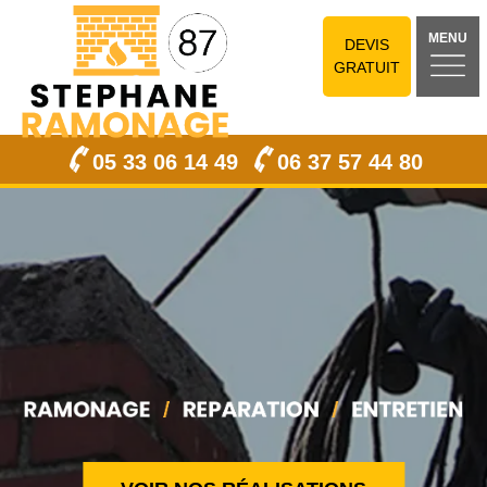
MENU
DEVIS
GRATUIT
05 33 06 14 49
06 37 57 44 80