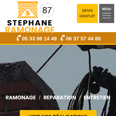
MENU
DEVIS
GRATUIT
05 33 06 14 49
06 37 57 44 80