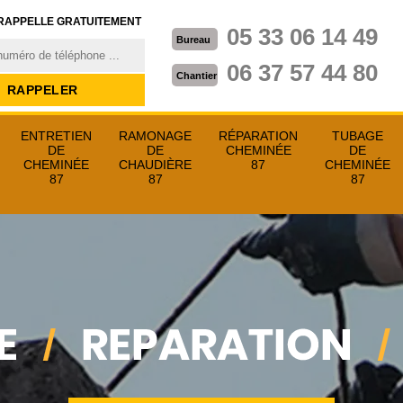
RAPPELLE GRATUITEMENT
05 33 06 14 49
Bureau
06 37 57 44 80
Chantier
ENTRETIEN
RAMONAGE
RÉPARATION
TUBAGE
DE
DE
CHEMINÉE
DE
CHEMINÉE
CHAUDIÈRE
87
CHEMINÉE
87
87
87