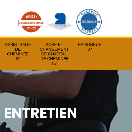
DÉBISTRAGE
POSE ET
RAMONEUR
DE
CHANGEMENT
87
CHEMINÉE
DE CHAPEAU
87
DE CHEMINÉE
87