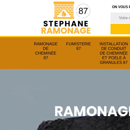
ON VOUS 
RAMONAGE
FUMISTERIE
INSTALLATION
DE
87
DE CONDUIT
CHEMINÉE
DE CHEMINÉE
87
ET POELE À
GRANULES 87