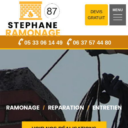
MENU
DEVIS
GRATUIT
05 33 06 14 49
06 37 57 44 80