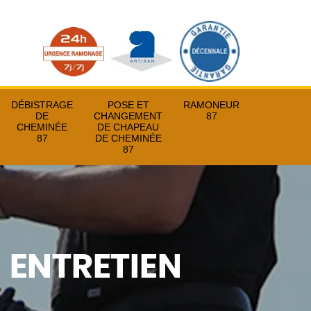
DÉBISTRAGE
POSE ET
RAMONEUR
DE
CHANGEMENT
87
CHEMINÉE
DE CHAPEAU
87
DE CHEMINÉE
87