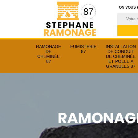
ON VOUS 
RAMONAGE
FUMISTERIE
INSTALLATION
DE
87
DE CONDUIT
CHEMINÉE
DE CHEMINÉE
87
ET POELE À
GRANULES 87