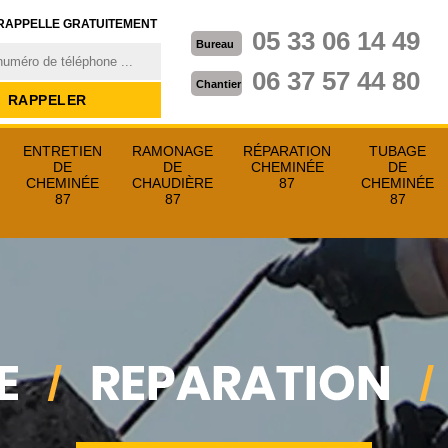
RAPPELLE GRATUITEMENT
05 33 06 14 49
Bureau
06 37 57 44 80
Chantier
ENTRETIEN
RAMONAGE
RÉPARATION
TUBAGE
DE
DE
CHEMINÉE
DE
CHEMINÉE
CHAUDIÈRE
87
CHEMINÉE
87
87
87