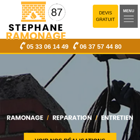
MENU
DEVIS
GRATUIT
05 33 06 14 49
06 37 57 44 80