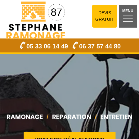
MENU
DEVIS
GRATUIT
05 33 06 14 49
06 37 57 44 80