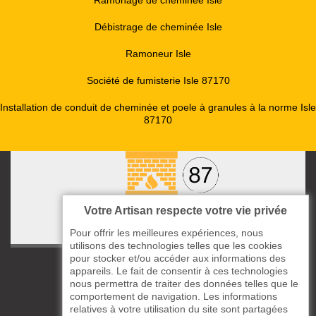
Ramonage de cheminée Isle
Débistrage de cheminée Isle
Ramoneur Isle
Société de fumisterie Isle 87170
Installation de conduit de cheminée et poele à granules à la norme Isle
87170
Votre Artisan respecte votre vie privée
Pour offrir les meilleures expériences, nous
utilisons des technologies telles que les cookies
pour stocker et/ou accéder aux informations des
ccas le Bourg
appareils. Le fait de consentir à ces technologies
87220 Boisseuil
nous permettra de traiter des données telles que le
comportement de navigation. Les informations
05 33 06 14 49
relatives à votre utilisation du site sont partagées