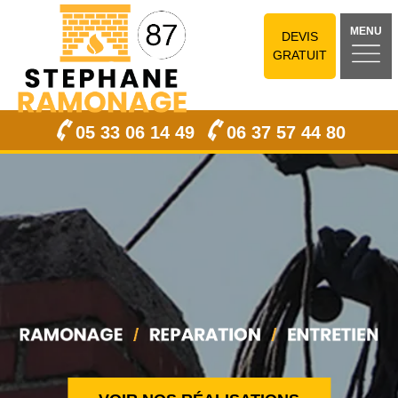
MENU
DEVIS
GRATUIT
05 33 06 14 49
06 37 57 44 80