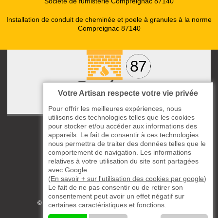
Société de fumisterie Compreignac 87140
Installation de conduit de cheminée et poele à granules à la norme
Compreignac 87140
Votre Artisan respecte votre vie privée
Pour offrir les meilleures expériences, nous
utilisons des technologies telles que les cookies
pour stocker et/ou accéder aux informations des
ccas le Bourg
appareils. Le fait de consentir à ces technologies
87220 Boisseuil
nous permettra de traiter des données telles que le
05 33 06 14 49
comportement de navigation. Les informations
relatives à votre utilisation du site sont partagées
avec Google.
06 37 57 44 80
(
En savoir + sur l'utilisation des cookies par google
)
Le fait de ne pas consentir ou de retirer son
Siret : 823732649
consentement peut avoir un effet négatif sur
©2019 - 2026 TOUS DROITS RÉSERVÉS
certaines caractéristiques et fonctions.