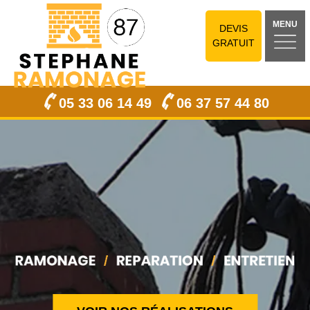
MENU
DEVIS
GRATUIT
05 33 06 14 49
06 37 57 44 80