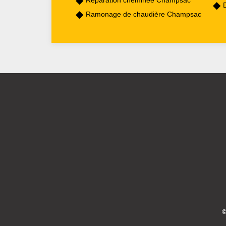
Réparation cheminée Champsac
Ramonage de chaudière Champsac