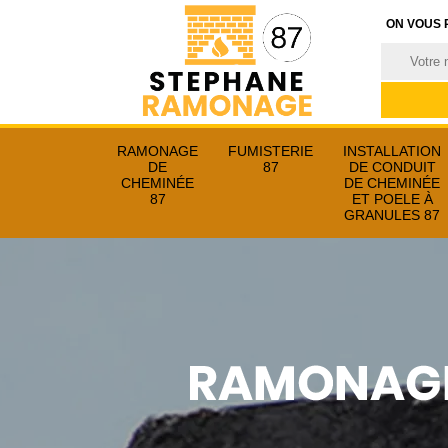
ON VOUS 
RAMONAGE
FUMISTERIE
INSTALLATION
DE
87
DE CONDUIT
CHEMINÉE
DE CHEMINÉE
87
ET POELE À
GRANULES 87