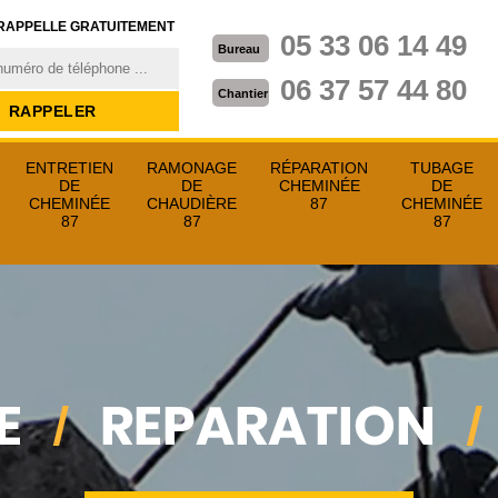
RAPPELLE GRATUITEMENT
05 33 06 14 49
Bureau
06 37 57 44 80
Chantier
ENTRETIEN
RAMONAGE
RÉPARATION
TUBAGE
DE
DE
CHEMINÉE
DE
CHEMINÉE
CHAUDIÈRE
87
CHEMINÉE
87
87
87