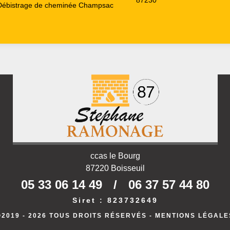
87230
Débistrage de cheminée Champsac
ccas le Bourg
87220 Boisseuil
05 33 06 14 49
/
06 37 57 44 80
Siret : 823732649
©2019 - 2026 TOUS DROITS RÉSERVÉS -
MENTIONS LÉGALE