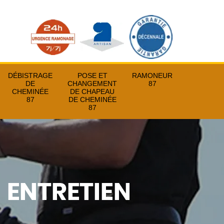
DÉBISTRAGE
POSE ET
RAMONEUR
DE
CHANGEMENT
87
CHEMINÉE
DE CHAPEAU
87
DE CHEMINÉE
87