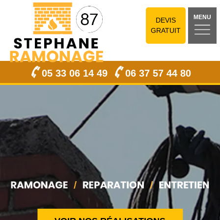
MENU
DEVIS
GRATUIT
05 33 06 14 49
06 37 57 44 80