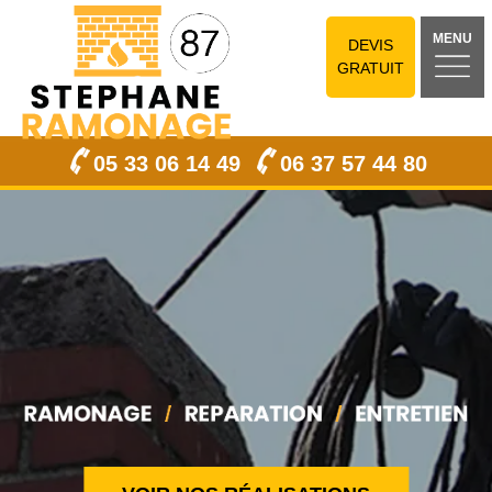
MENU
DEVIS
GRATUIT
05 33 06 14 49
06 37 57 44 80