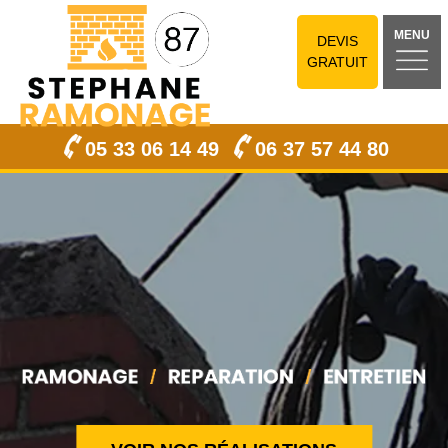
MENU
DEVIS
GRATUIT
05 33 06 14 49
06 37 57 44 80