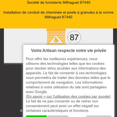
Société de fumisterie Milhaguet 87440
Installation de conduit de cheminée et poele à granules à la norme
Milhaguet 87440
Votre Artisan respecte votre vie privée
Pour offrir les meilleures expériences, nous
utilisons des technologies telles que les cookies
pour stocker et/ou accéder aux informations des
ccas le Bourg
appareils. Le fait de consentir à ces technologies
87220 Boisseuil
nous permettra de traiter des données telles que le
comportement de navigation. Les informations
05 33 06 14 49
relatives à votre utilisation du site sont partagées
avec Google.
06 37 57 44 80
(
En savoir + sur l'utilisation des cookies par google
)
Le fait de ne pas consentir ou de retirer son
Siret : 823732649
consentement peut avoir un effet négatif sur
certaines caractéristiques et fonctions.
©2019 - 2026 TOUS DROITS RÉSERVÉS