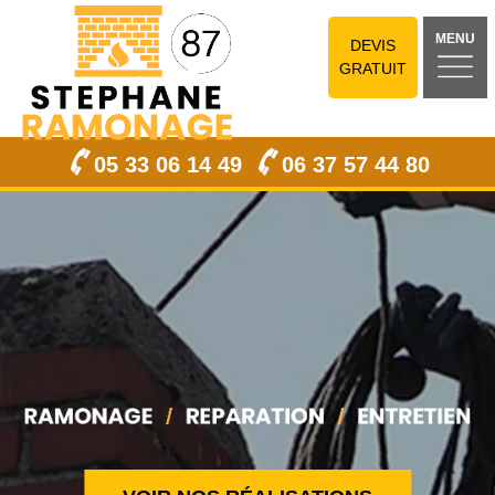
MENU
DEVIS
GRATUIT
05 33 06 14 49
06 37 57 44 80