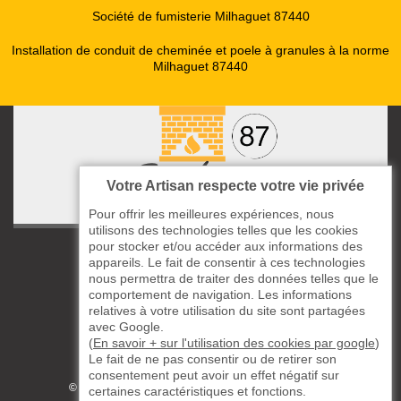
Société de fumisterie Milhaguet 87440
Installation de conduit de cheminée et poele à granules à la norme
Milhaguet 87440
Votre Artisan respecte votre vie privée
Pour offrir les meilleures expériences, nous
utilisons des technologies telles que les cookies
pour stocker et/ou accéder aux informations des
ccas le Bourg
appareils. Le fait de consentir à ces technologies
87220 Boisseuil
nous permettra de traiter des données telles que le
05 33 06 14 49
comportement de navigation. Les informations
relatives à votre utilisation du site sont partagées
avec Google.
06 37 57 44 80
(
En savoir + sur l'utilisation des cookies par google
)
Le fait de ne pas consentir ou de retirer son
Siret : 823732649
consentement peut avoir un effet négatif sur
©2019 - 2026 TOUS DROITS RÉSERVÉS
certaines caractéristiques et fonctions.