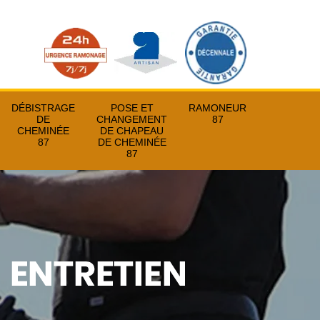
DÉBISTRAGE
POSE ET
RAMONEUR
DE
CHANGEMENT
87
CHEMINÉE
DE CHAPEAU
87
DE CHEMINÉE
87