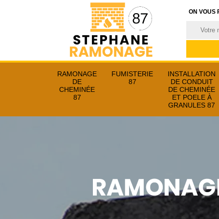
ON VOUS 
RAMONAGE
FUMISTERIE
INSTALLATION
DE
87
DE CONDUIT
CHEMINÉE
DE CHEMINÉE
87
ET POELE À
GRANULES 87