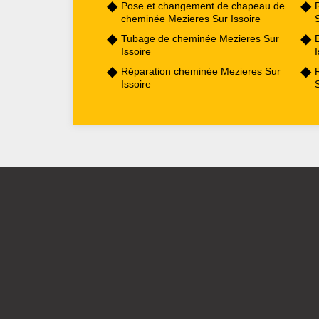
Pose et changement de chapeau de
cheminée Mezieres Sur Issoire
S
Tubage de cheminée Mezieres Sur
Issoire
I
Réparation cheminée Mezieres Sur
Issoire
S