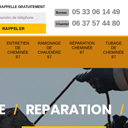
RAPPELLE GRATUITEMENT
05 33 06 14 49
Bureau
06 37 57 44 80
Chantier
ENTRETIEN
RAMONAGE
RÉPARATION
TUBAGE
DE
DE
CHEMINÉE
DE
CHEMINÉE
CHAUDIÈRE
87
CHEMINÉE
87
87
87