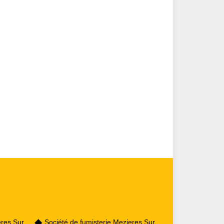
eres Sur
Société de fumisterie Mezieres Sur