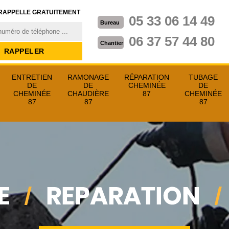
RAPPELLE GRATUITEMENT
05 33 06 14 49
Bureau
06 37 57 44 80
Chantier
ENTRETIEN
RAMONAGE
RÉPARATION
TUBAGE
DE
DE
CHEMINÉE
DE
CHEMINÉE
CHAUDIÈRE
87
CHEMINÉE
87
87
87