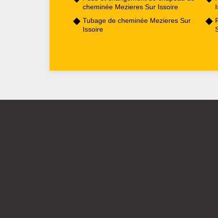
cheminée Mezieres Sur Issoire
I
Tubage de cheminée Mezieres Sur
Issoire
S