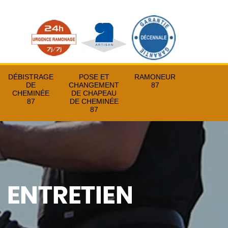
DÉBISTRAGE
POSE ET
RAMONEUR
DE
CHANGEMENT
87
CHEMINÉE
DE CHAPEAU
87
DE CHEMINÉE
87