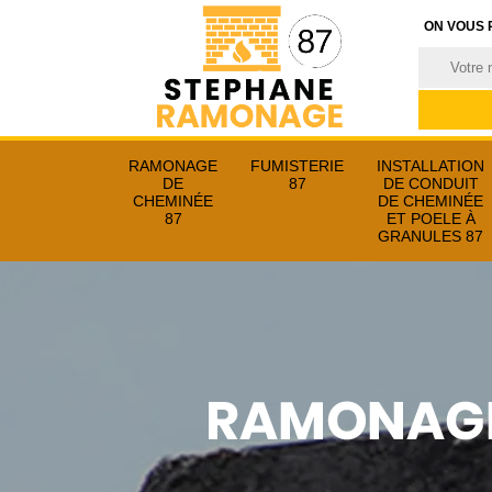
ON VOUS 
RAMONAGE
FUMISTERIE
INSTALLATION
DE
87
DE CONDUIT
CHEMINÉE
DE CHEMINÉE
87
ET POELE À
GRANULES 87