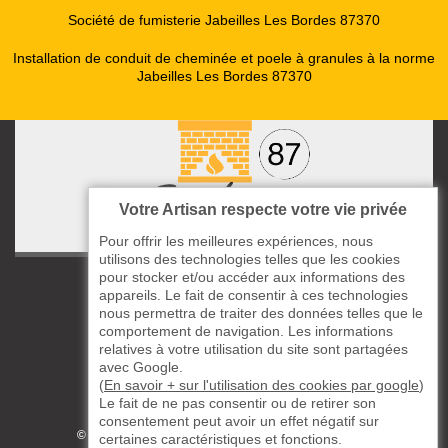
Société de fumisterie Jabeilles Les Bordes 87370
Installation de conduit de cheminée et poele à granules à la norme
Jabeilles Les Bordes 87370
Votre Artisan respecte votre vie privée
Pour offrir les meilleures expériences, nous
utilisons des technologies telles que les cookies
pour stocker et/ou accéder aux informations des
ccas le Bourg
appareils. Le fait de consentir à ces technologies
87220 Boisseuil
nous permettra de traiter des données telles que le
05 33 06 14 49
comportement de navigation. Les informations
relatives à votre utilisation du site sont partagées
avec Google.
06 37 57 44 80
(
En savoir + sur l'utilisation des cookies par google
)
Le fait de ne pas consentir ou de retirer son
Siret : 823732649
consentement peut avoir un effet négatif sur
©2019 - 2026 TOUS DROITS RÉSERVÉS
certaines caractéristiques et fonctions.