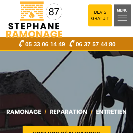
MENU
DEVIS
GRATUIT
05 33 06 14 49
06 37 57 44 80