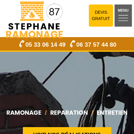
MENU
DEVIS
GRATUIT
05 33 06 14 49
06 37 57 44 80