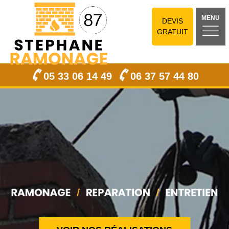
MENU
DEVIS
GRATUIT
05 33 06 14 49
06 37 57 44 80