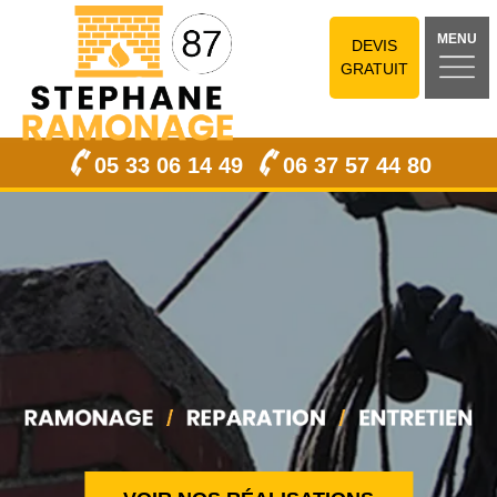
MENU
DEVIS
GRATUIT
05 33 06 14 49
06 37 57 44 80