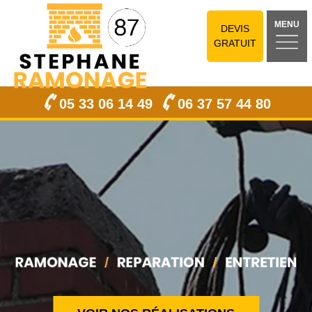
MENU
DEVIS
GRATUIT
05 33 06 14 49
06 37 57 44 80