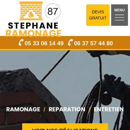
MENU
DEVIS
GRATUIT
05 33 06 14 49
06 37 57 44 80