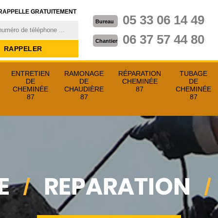
RAPPELLE GRATUITEMENT
05 33 06 14 49
Bureau
06 37 57 44 80
Chantier
ENTRETIEN
RAMONAGE
RÉPARATION
TUBAGE
DE
DE
CHEMINÉE
DE
CHEMINÉE
CHAUDIÈRE
87
CHEMINÉE
87
87
87