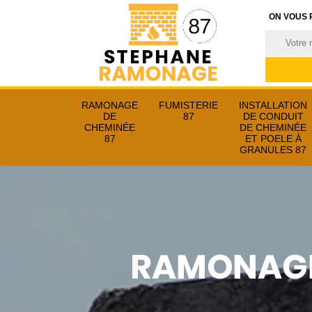
ON VOUS 
RAMONAGE
FUMISTERIE
INSTALLATION
DE
87
DE CONDUIT
CHEMINÉE
DE CHEMINÉE
87
ET POELE À
GRANULES 87