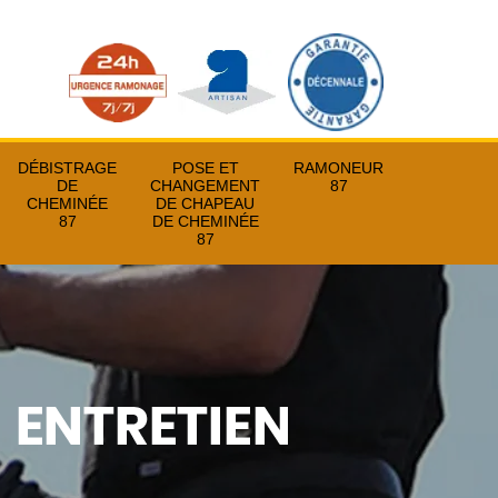
DÉBISTRAGE
POSE ET
RAMONEUR
DE
CHANGEMENT
87
CHEMINÉE
DE CHAPEAU
87
DE CHEMINÉE
87