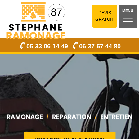
MENU
DEVIS
GRATUIT
05 33 06 14 49
06 37 57 44 80