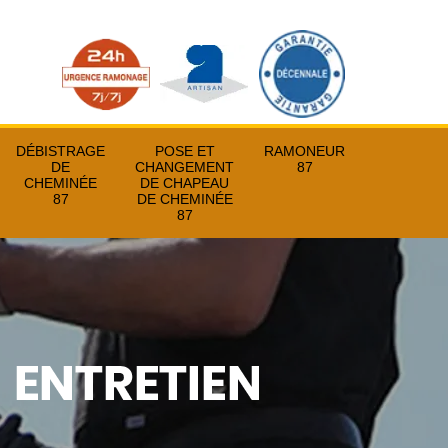
DÉBISTRAGE
POSE ET
RAMONEUR
DE
CHANGEMENT
87
CHEMINÉE
DE CHAPEAU
87
DE CHEMINÉE
87