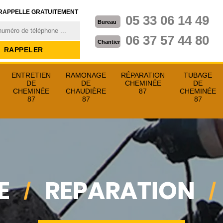
RAPPELLE GRATUITEMENT
05 33 06 14 49
Bureau
06 37 57 44 80
Chantier
ENTRETIEN
RAMONAGE
RÉPARATION
TUBAGE
DE
DE
CHEMINÉE
DE
CHEMINÉE
CHAUDIÈRE
87
CHEMINÉE
87
87
87