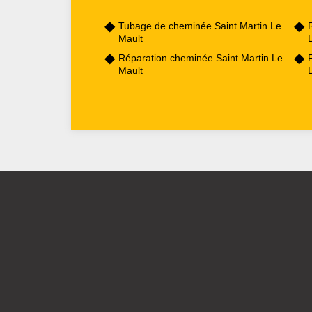
Tubage de cheminée Saint Martin Le
Mault
Réparation cheminée Saint Martin Le
Mault