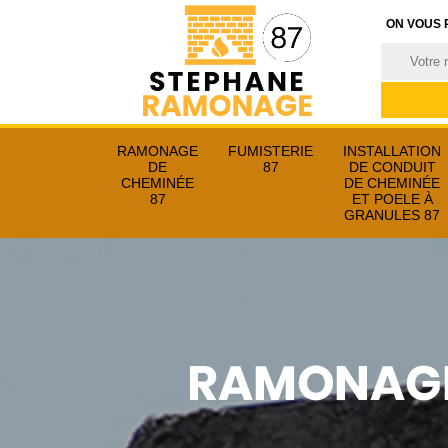
ON VOUS 
RAMONAGE
FUMISTERIE
INSTALLATION
DE
87
DE CONDUIT
CHEMINÉE
DE CHEMINÉE
87
ET POELE À
GRANULES 87