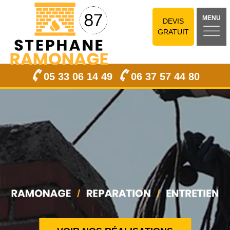
MENU
DEVIS
GRATUIT
05 33 06 14 49
06 37 57 44 80