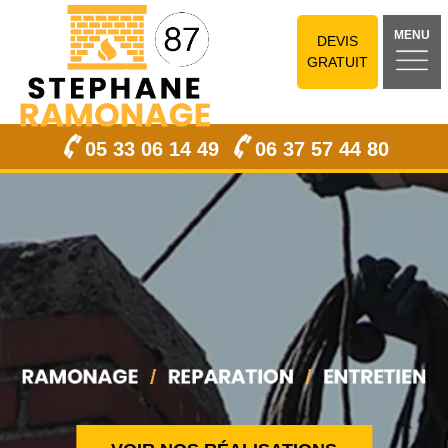
MENU
DEVIS
GRATUIT
05 33 06 14 49
06 37 57 44 80