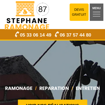
MENU
DEVIS
GRATUIT
05 33 06 14 49
06 37 57 44 80