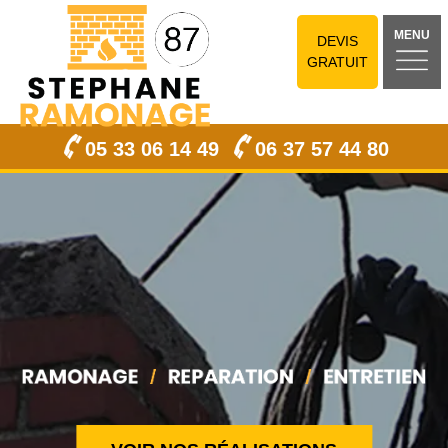
MENU
DEVIS
GRATUIT
05 33 06 14 49
06 37 57 44 80