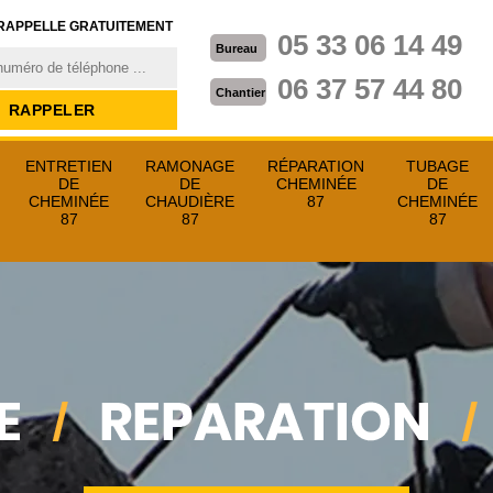
RAPPELLE GRATUITEMENT
05 33 06 14 49
Bureau
06 37 57 44 80
Chantier
ENTRETIEN
RAMONAGE
RÉPARATION
TUBAGE
DE
DE
CHEMINÉE
DE
CHEMINÉE
CHAUDIÈRE
87
CHEMINÉE
87
87
87