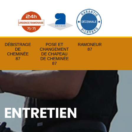
DÉBISTRAGE
POSE ET
RAMONEUR
DE
CHANGEMENT
87
CHEMINÉE
DE CHAPEAU
87
DE CHEMINÉE
87