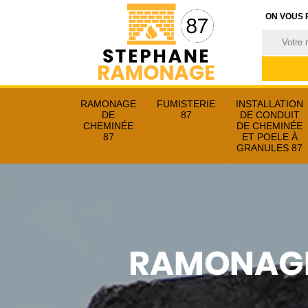
ON VOUS 
RAMONAGE
FUMISTERIE
INSTALLATION
DE
87
DE CONDUIT
CHEMINÉE
DE CHEMINÉE
87
ET POELE À
GRANULES 87