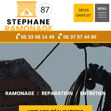
MENU
DEVIS
GRATUIT
05 33 06 14 49
06 37 57 44 80