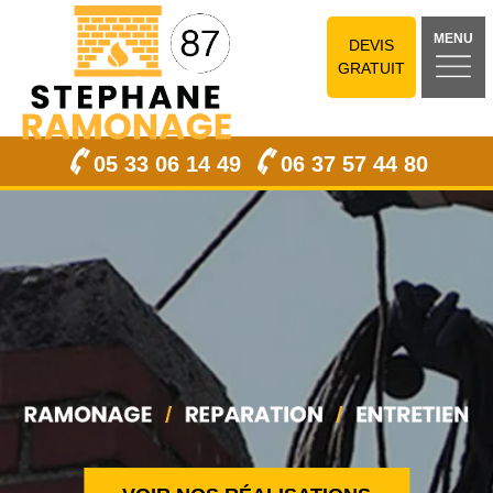
MENU
DEVIS
GRATUIT
05 33 06 14 49
06 37 57 44 80