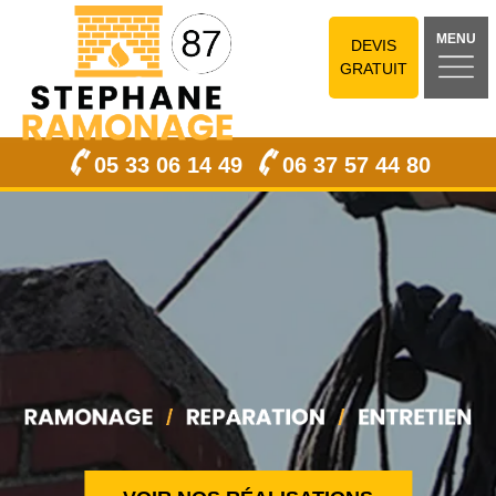
MENU
DEVIS
GRATUIT
05 33 06 14 49
06 37 57 44 80