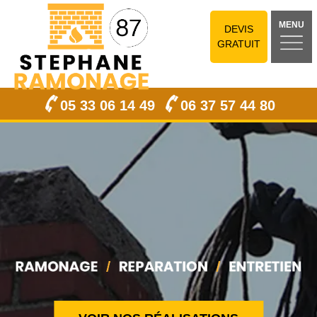
MENU
DEVIS
GRATUIT
05 33 06 14 49
06 37 57 44 80