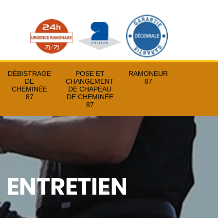
DÉBISTRAGE
POSE ET
RAMONEUR
DE
CHANGEMENT
87
CHEMINÉE
DE CHAPEAU
87
DE CHEMINÉE
87