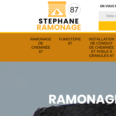
ON VOUS 
RAMONAGE
FUMISTERIE
INSTALLATION
DE
87
DE CONDUIT
CHEMINÉE
DE CHEMINÉE
87
ET POELE À
GRANULES 87