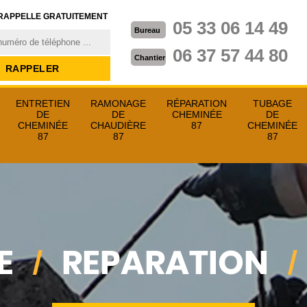
RAPPELLE GRATUITEMENT
05 33 06 14 49
Bureau
06 37 57 44 80
Chantier
ENTRETIEN
RAMONAGE
RÉPARATION
TUBAGE
DE
DE
CHEMINÉE
DE
CHEMINÉE
CHAUDIÈRE
87
CHEMINÉE
87
87
87