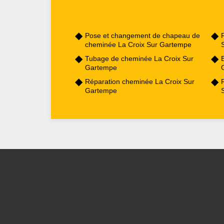
Pose et changement de chapeau de
cheminée La Croix Sur Gartempe
Tubage de cheminée La Croix Sur
Gartempe
Réparation cheminée La Croix Sur
Gartempe